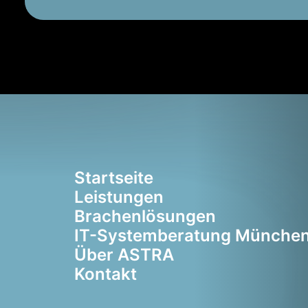
Startseite
Leistungen
Brachenlösungen
IT-Systemberatung Münche
Über ASTRA
Kontakt