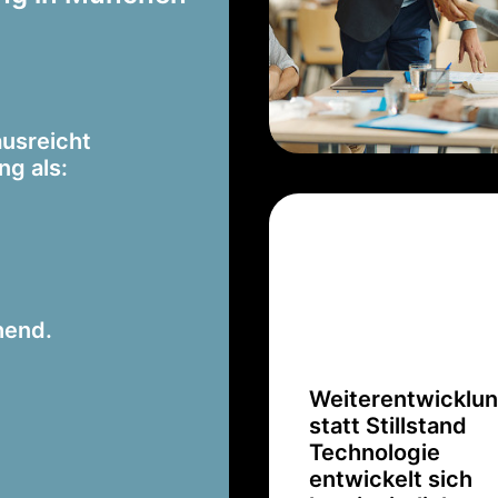
ausreicht
ng als:
hend.
Weiterentwicklu
statt Stillstand
Technologie
entwickelt sich