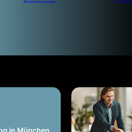
Branchenloesungen
IT-Syste
ung in München