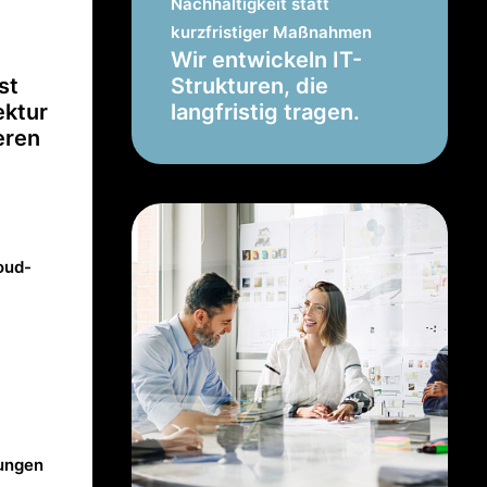
Nachhaltigkeit statt
kurzfristiger Maßnahmen
Wir entwickeln IT-
st
Strukturen, die
ektur
langfristig tragen.
eren
oud-
ungen