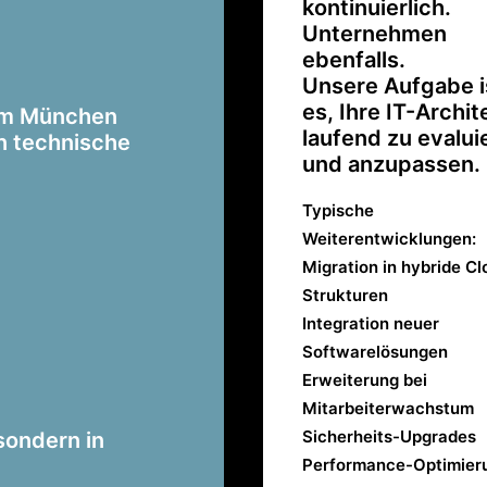
kontinuierlich.
Unternehmen
ebenfalls.
Unsere Aufgabe i
es, Ihre IT-Archit
aum München
laufend zu evalui
n technische
und anzupassen.
Typische
Weiterentwicklungen:
Migration in hybride Cl
Strukturen
Integration neuer
Softwarelösungen
Erweiterung bei
Mitarbeiterwachstum
Sicherheits-Upgrades
sondern in
Performance-Optimier