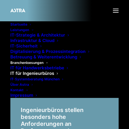
Startseite
Leistungen
IT-Strategie & Architektur
Infrastruktur & Cloud
IT-Sicherheit
Digitalisierung & Prozessintegration
Betreuung & Weiterentwicklung
Branchenloesungen
IT für Handwerksbetriebe
IT für Ingenieurbüros
IT-Systemberatung München
IT für Ingenieurbüros im
Über Astra
Kontakt
Großraum München
Impressum
Ingenieurbüros stellen
besonders hohe
Anforderungen an