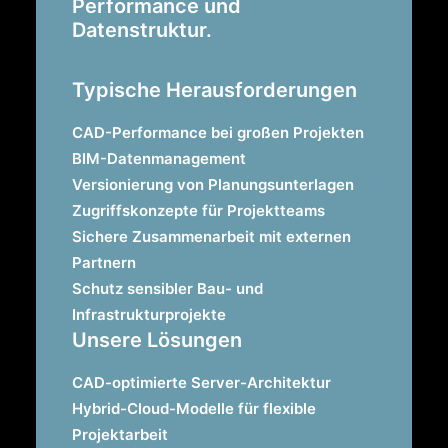
Performance und
Datenstruktur.
Typische Herausforderungen
CAD-Performance bei großen Projekten
BIM-Datenmanagement
Versionierung von Planungsunterlagen
Zugriffskonzepte für Projektteams
Sichere Zusammenarbeit mit externen
Partnern
Schutz sensibler Bau- und
Infrastrukturprojekte
Unsere Lösungen
CAD-optimierte Server-Architektur
Hybrid-Cloud-Modelle für flexible
Projektarbeit