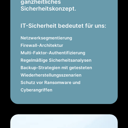
ganzheitliches
Sicherheitskonzept.
IT-Sicherheit bedeutet für uns:
Netzwerksegmentierung
Firewall-Architektur
Multi-Faktor-Authentifizierung
Regelmäßige Sicherheitsanalysen
Backup-Strategien mit getesteten
Wiederherstellungsszenarien
Schutz vor Ransomware und
Cyberangriffen