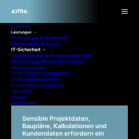
Startseite
Leistungen
IT-Strategie & Architektur
Infrastruktur & Cloud
IT-Sicherheit
Digitalisierung & Prozessintegration
Betreuung & Weiterentwicklung
Branchenloesungen
IT für Handwerksbetriebe
IT für Ingenieurbüros
IT-Systemberatung München
IT-Sicherheit als
Über Astra
Kontakt
strategischer Bestandteil
Impressum
Sensible Projektdaten,
Baupläne, Kalkulationen und
Kundendaten erfordern ein